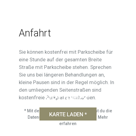
Anfahrt
Sie können kostenfrei mit Parkscheibe für
eine Stunde auf der gesamten Breite
Straße mit Parkscheibe stehen. Sprechen
Sie uns bei längeren Behandlungen an,
kleine Pausen sind in der Regel möglich. In
den umliegenden Seitenstraßen sind
GDPR MAP
powered by
exovia
kostenfreie Parkplätze vorhanden.
webdesign
* Mit dem Laden der Karte akzeptierst du die
KARTE LADEN *
Datenschutzerklärung von Google.
Mehr
erfahren