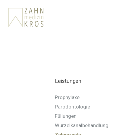
Home
Aktuelles
Unser Team
Unsere Leistungen
Praxisrundgang
Kontakt
Leistungen
Prophylaxe
Parodontologie
Füllungen
Wurzelkanalbehandlung
Zahnersatz