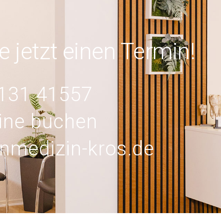
e jetzt einen Termin!
131 41557
ine buchen
nmedizin-kros.de