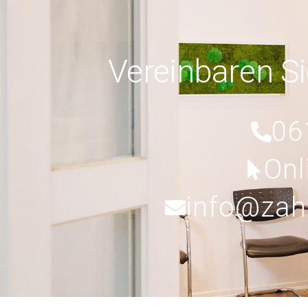
Vereinbaren Si
06
Onl
info@zah